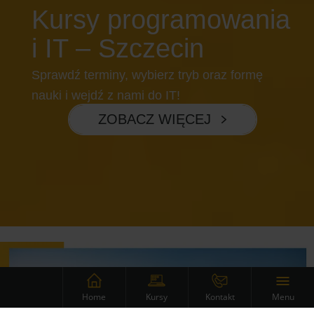
Kursy programowania
i IT – Szczecin
Sprawdź terminy, wybierz tryb oraz formę
nauki i wejdź z nami do IT!
ZOBACZ WIĘCEJ
Menu
Home
Kursy
Kontakt