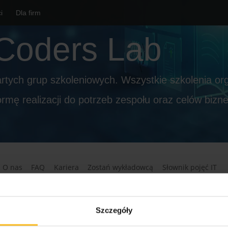
i
Dla firm
Coders Lab
rtych grup szkoleniowych. Wszystkie szkolenia o
ormę realizacji do potrzeb zespołu oraz celów bizn
O nas
FAQ
Kariera
Zostań wykładowcą
Słownik pojęć IT
Szczegóły
 prywatności