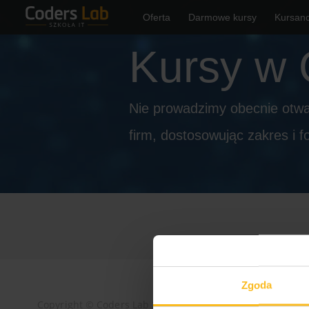
Oferta
Darmowe kursy
Kursanc
Kursy w 
Nie prowadzimy obecnie otwa
firm, dostosowując zakres i f
Zgoda
Copyright © Coders Lab
2026
Regulamin
Polityka