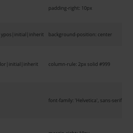
padding-right: 10px
pos|initial|inherit
background-position: center
r|initial|inherit
column-rule: 2px solid #999
font-family: 'Helvetica', sans-serif