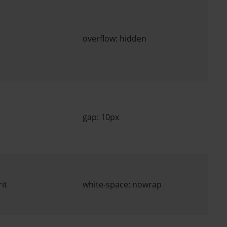
overflow: hidden
gap: 10px
it
white-space: nowrap