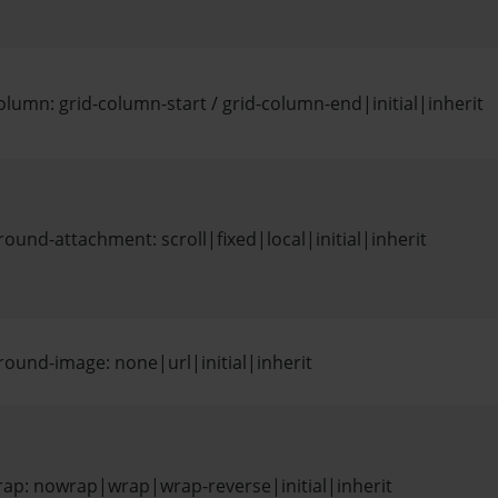
olumn: grid-column-start / grid-column-end|initial|inherit
ound-attachment: scroll|fixed|local|initial|inherit
ound-image: none|url|initial|inherit
wrap: nowrap|wrap|wrap-reverse|initial|inherit