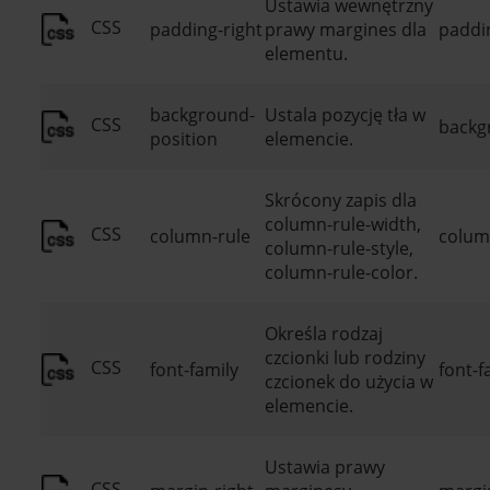
Ustawia wewnętrzny
CSS
padding-right
prawy margines dla
paddin
elementu.
background-
Ustala pozycję tła w
CSS
backg
position
elemencie.
Skrócony zapis dla
column-rule-width,
CSS
column-rule
column
column-rule-style,
column-rule-color.
Określa rodzaj
czcionki lub rodziny
CSS
font-family
font-f
czcionek do użycia w
elemencie.
Ustawia prawy
CSS