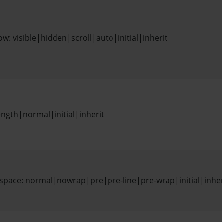
ow: visible|hidden|scroll|auto|initial|inherit
ength|normal|initial|inherit
-space: normal|nowrap|pre|pre-line|pre-wrap|initial|inher