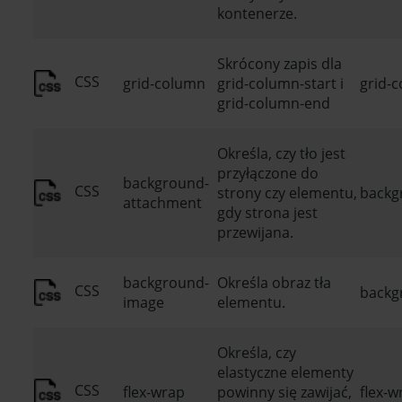
kontenerze.
Skrócony zapis dla
CSS
grid-column
grid-column-start i
grid-c
grid-column-end
Określa, czy tło jest
przyłączone do
background-
CSS
strony czy elementu,
backgr
attachment
gdy strona jest
przewijana.
background-
Określa obraz tła
CSS
backgr
image
elementu.
Określa, czy
elastyczne elementy
CSS
flex-wrap
powinny się zawijać,
flex-