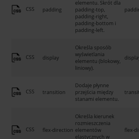
elementu. Skrót dla
CSS
padding
padding-top,
paddin
padding-right,
padding-bottom i
padding-left.
Określa sposób
wyświetlania
CSS
display
displa
elementu (blokowy,
liniowy).
Dodaje płynne
CSS
transition
przejścia między
transi
stanami elementu.
Określa kierunek
rozmieszczenia
CSS
flex-direction
elementów
flex-d
elastycznych w