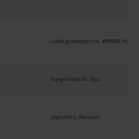
radial-gradient(circle, #ff0000, #0000ff
margin-bottom: 20px
align-items: flex-start