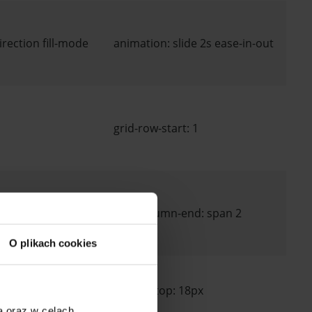
rection fill-mode
animation: slide 2s ease-in-out
grid-row-start: 1
grid-column-end: span 2
O plikach cookies
margin-top: 18px
a oraz w celach