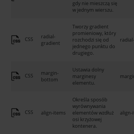
gdy nie mieszczą się
w jednym wierszu.
Tworzy gradient
promieniowy, który
radial-
CSS
rozchodzi się od
radial
gradient
jednego punktu do
drugiego.
Ustawia dolny
margin-
CSS
marginesy
margin
bottom
elementu.
Określa sposób
wyrównywania
CSS
align-items
elementów wzdłuż
align-
osi krzyżowej
kontenera.