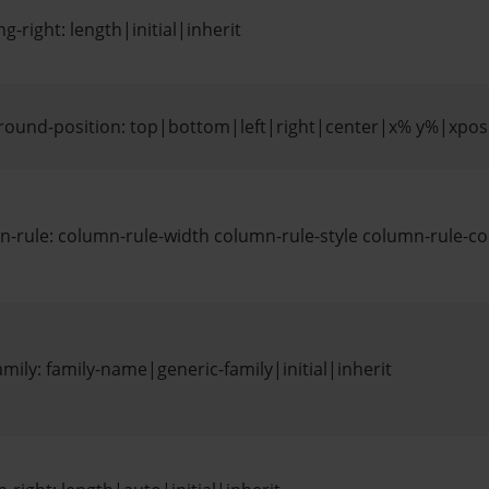
g-right: length|initial|inherit
round-position: top|bottom|left|right|center|x% y%|xpos y
-rule: column-rule-width column-rule-style column-rule-colo
amily: family-name|generic-family|initial|inherit