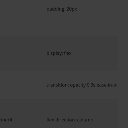
padding: 20px
display: flex
transition: opacity 0.3s ease-in-out
nherit
flex-direction: column