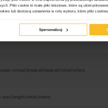
owych.
Pliki cookie to małe pliki tekstowe, które są ukierunkowan
ize: xx-small|x-small|small|medium|large|x-large|xx-
ookies lub dostosuj ustawienia w celu wyboru, które pliki cookie
smaller|larger|length|initial|inherit
Spersonalizuj
 auto|length|initial|inherit
reak: normal|break-all|keep-all|initial|inherit
: auto|length|initial|inherit