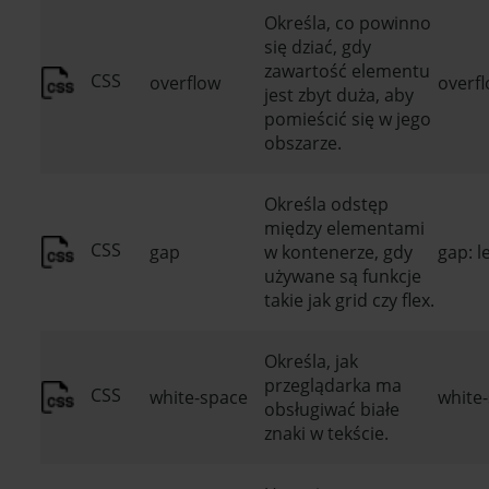
Określa, co powinno
się dziać, gdy
zawartość elementu
CSS
overflow
overfl
jest zbyt duża, aby
pomieścić się w jego
obszarze.
Określa odstęp
między elementami
CSS
gap
w kontenerze, gdy
gap: l
używane są funkcje
takie jak grid czy flex.
Określa, jak
przeglądarka ma
CSS
white-space
white
obsługiwać białe
znaki w tekście.