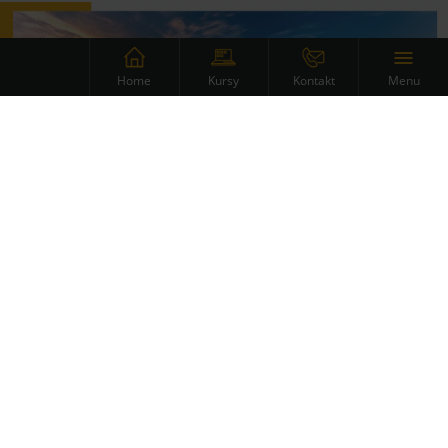
Menu
Home
Kursy
Kontakt
Kurs programowania –
Bydgoszcz
Rynek pracy dla programistów jest zazwyczaj bardzo
bogaty i dynamicznie się rozwija. Nawet nie z roku na
rok, a z miesiąca na miesiąc.
Wakatów przybywa
lawinowo, rosną także wynagrodzenia
, a wraz z nimi
— wymagania pracodawców względem pracowników.