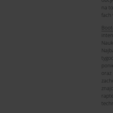
na to
fach
Boo
inte
Nauka
Najb
tygo
ponie
oraz 
zach
znaj
rapt
techn