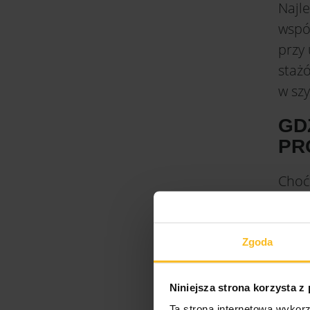
Najl
wspó
przy
staż
w sz
GD
PR
Choć
pody
dobr
Gene
Zgoda
Fran
Niniejsza strona korzysta z
rama
Ta strona internetowa wykorz