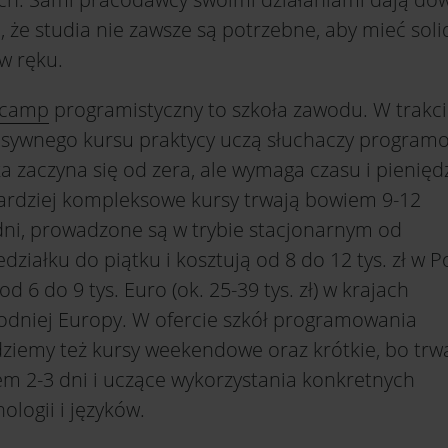
, że studia nie zawsze są potrzebne, aby mieć soli
 w ręku.
tcamp
programistyczny to szkoła zawodu. W trakc
nsywnego kursu praktycy uczą słuchaczy program
 zaczyna się od zera, ale wymaga czasu i pienięd
ardziej kompleksowe kursy trwają bowiem 9-12
dni, prowadzone są w trybie stacjonarnym od
działku do piątku i kosztują od 8 do 12 tys. zł w P
od 6 do 9 tys. Euro (ok. 25-39 tys. zł) w krajach
odniej Europy. W ofercie szkół programowania
dziemy też kursy weekendowe oraz krótkie, bo trw
em 2-3 dni i uczące wykorzystania konkretnych
ologii i języków.