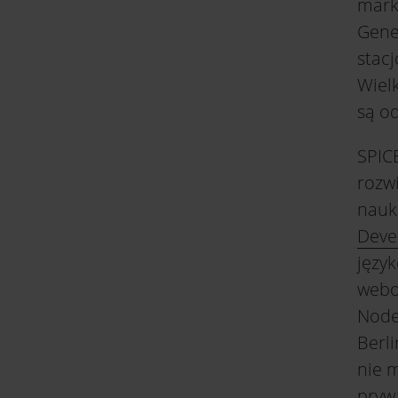
marke
Gene
stac
Wielk
są o
SPICE
rozwi
nauk
Deve
języ
web
Node
Berli
nie 
pryw