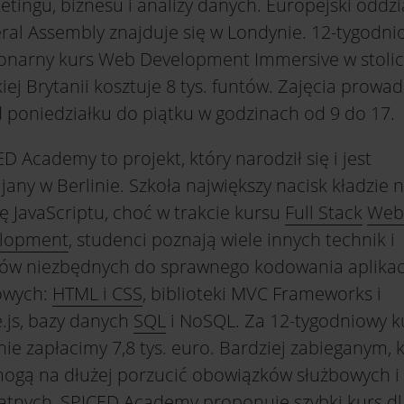
tingu, biznesu i analizy danych. Europejski oddzi
ral Assembly znajduje się w Londynie. 12-tygodni
jonarny kurs Web Development Immersive w stolic
iej Brytanii kosztuje 8 tys. funtów. Zajęcia prowa
d poniedziałku do piątku w godzinach od 9 do 17.
D Academy to projekt, który narodził się i jest
jany w Berlinie. Szkoła największy nacisk kładzie 
ę JavaScriptu, choć w trakcie kursu
Full Stack
Web
lopment
, studenci poznają wiele innych technik i
ków niezbędnych do sprawnego kodowania aplikac
owych:
HTML i CSS
, biblioteki MVC Frameworks i
.js, bazy danych
SQL
i NoSQL. Za 12-tygodniowy k
nie zapłacimy 7,8 tys. euro. Bardziej zabieganym, 
mogą na dłużej porzucić obowiązków służbowych i
atnych, SPICED Academy proponuje szybki kurs dl