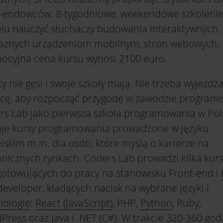
t-endowców. 8-tygodniowe, weekendowe szkoleni
elu nauczyć słuchaczy budowania interaktywnych,
jaznych urządzeniom mobilnym, stron webowych.
ocyjna cena kursu wynosi 2100 euro.
y nie gęsi i swoje szkoły mają. Nie trzeba wyjeżdż
icę, aby rozpocząć przygodę w zawodzie programis
rs Lab jako pierwsza szkoła programowania w Pol
uje kursy programowania prowadzone w języku
lskim m.in. dla osób, które myślą o karierze na
anicznych rynkach. Coders Lab prowadzi kilka kur
gotowujących do pracy na stanowisku Front-end i
eveloper, kładących nacisk na wybrane języki i
nologie
:
React (JavaScript)
, PHP,
Python
, Ruby,
Press oraz
Java
i .NET (C#). W trakcie 320-360 god