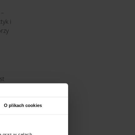
 –
tyk i
órzy
.
st
opie
,
O plikach cookies
a w
a oraz w celach