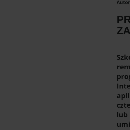
Autor
PR
ZA
Szk
rem
pro
Int
apl
czt
lub
umi