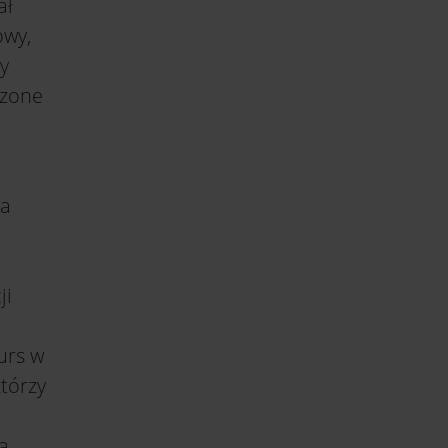
ał
owy,
y
dzone
na
ji
urs w
którzy
a