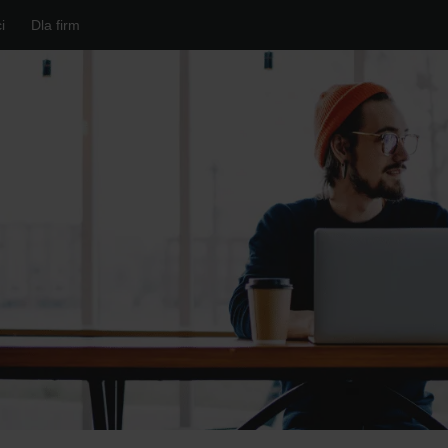
i
Dla firm