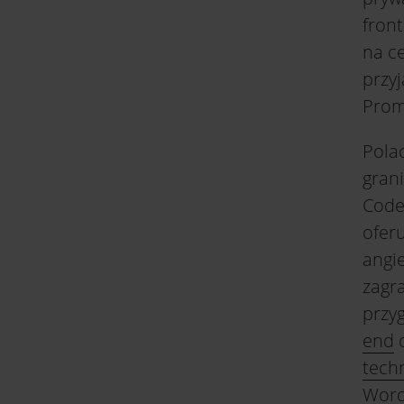
fron
na c
przy
Prom
Polac
gran
Code
ofer
angie
zagr
przy
end
d
tech
Word