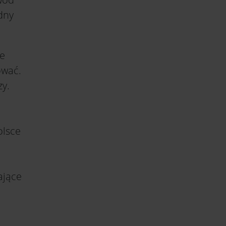
dny
ie
ować.
zy.
olsce
ające