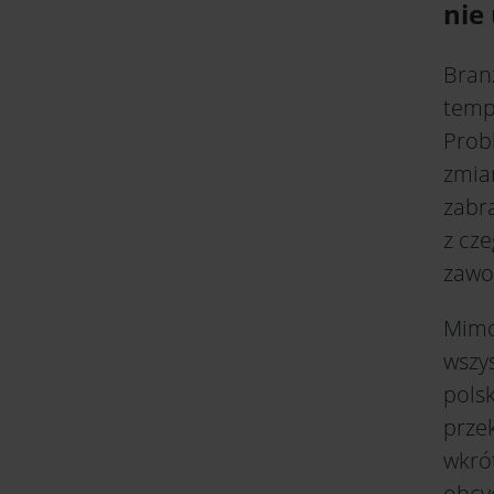
nie
Bran
temp
Prob
zmia
zabr
z cz
zawo
Mimo
wszy
pols
prze
wkró
obcy