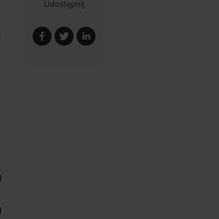
Udostępnij
-
u
u