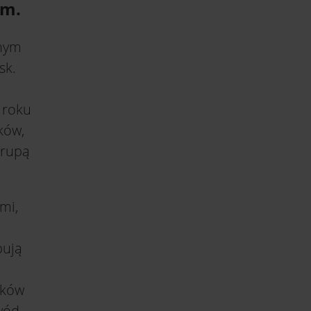
om.
tnym
sk.
 roku
ków,
grupą
mi,
bują
yków
wód