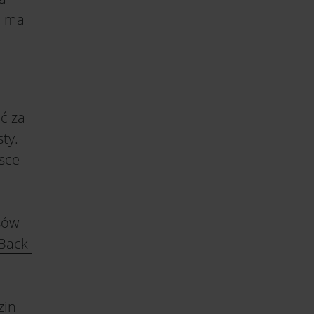
e ma
ać za
ty.
sce
sów
Back-
zin