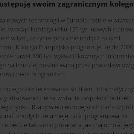
 ustępują swoim zagranicznym koleg
ża nowych technologii w Europie rośnie w zawro
ie, tworząc każdego roku 120 tys. nowych stanowi
lem w tym, że rynek pracy nie nadąża za tymi
nami. Komisja Europejska prognozuje, że do 2020
aknie nawet 800 tys. wykwalifikowanych informaty
ego najbardziej poszukiwaną przez pracodawców 
dową będą programiści.
 dużego zainteresowania studiami informatyczny
scy
absolwenci
nie są w stanie zaspokoić potrzeb
kiego rynku. Rządy wielu europejskich państw pró
konać młodych, że umiejętność programowania
tce będzie tak samo pożądana jak znajomość jęz
ch. Sami pracodawcy swoimi działaniami dają do