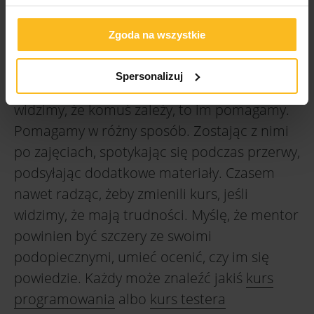
zawsze mieć chęć do tego, żeby umówić się z
nimi na konsultacje, jest w stanie pomóc
Zgoda na wszystkie
tym, którzy się naprawdę starają. Według
mnie naszą rolą nie jest „ciągnięcie za uszy”
Spersonalizuj
tych, którym się nie chce pracować, ale kiedy
widzimy, że komuś zależy, to im pomagamy.
Pomagamy w różny sposób. Zostając z nimi
po zajęciach, spotykając się podczas przerwy,
podsyłając dodatkowe materiały. Czasem
nawet radząc, żeby zmienili kurs, jeśli
widzimy, że mają trudności. Myślę, że mentor
powinien być szczery ze swoimi
podopiecznymi, umieć ocenić, czy im się
powiedzie. Każdy może znaleźć jakiś
kurs
programowania
albo
kurs testera