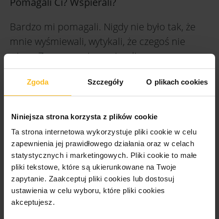
Pomagali Ci? Wspierali?
Bardzo mi pomagali. Nigdy nie było tak, że
mnie wyśmiewali, wytykali, że czegoś nie
wiem. Zawsze mnie wspierali.
Dzisiaj pracujesz między innymi jako
Zgoda
Szczegóły
O plikach cookies
mentorka w Coders Lab. Wspierasz
kursantów podczas kursów front-
Niniejsza strona korzysta z plików cookie
endowych. Czym jest dla Ciebie ta rola? Jak
Ta strona internetowa wykorzystuje pliki cookie w celu
do niej podchodzisz? Jaki Twoim zdaniem
zapewnienia jej prawidłowego działania oraz w celach
powinien być mentor idealny?
statystycznych i marketingowych.
Pliki cookie to małe
pliki tekstowe, które są ukierunkowane na Twoje
Na pewno to powinna być osoba, która jest
zapytanie. Zaakceptuj pliki cookies lub dostosuj
zawsze dostępna dla kursantów, choć
ustawienia w celu wyboru, które pliki cookies
akceptujesz.
pewnie nie na każde ich zawołanie. Powinna