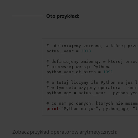
Oto przykład:
#  definiujemy zmienną
,
actual_year 
=
2018
# definiujemy zmienną
,
python_year_of_birth 
=
1991
# w tym celu użyjemy operatora 
-
(
min
python_age 
=
 actual_year 
-
# co nam po danych
,
 których nie możem
print
(
“Python ma już”
,
 python_age
,
 “l
Zobacz przykład operatorów arytmetycznych: