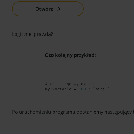
Otwórz
Logiczne, prawda?
Oto kolejny przykład:
# co z tego wyjdzie
?
my_variable 
=
100
/
 “ojej
!
”
Po uruchomieniu programu dostaniemy następujący b