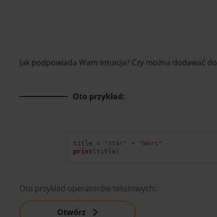
Jak podpowiada Wam intuicja? Czy można dodawać do si
Oto przykład:
title 
=
"Star"
+
"Wars"
print
(
title
)
Oto przykład operatorów tekstowych:
Otwórz