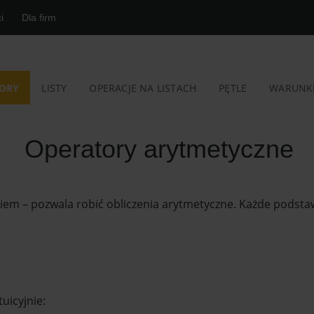
i
Dla firm
ORY
LISTY
OPERACJE NA LISTACH
PĘTLE
WARUNK
Operatory arytmetyczne
iem – pozwala robić obliczenia arytmetyczne. Każde podstawo
tuicyjnie: