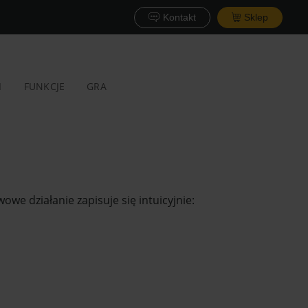
Kontakt
Sklep
I
FUNKCJE
GRA
we działanie zapisuje się intuicyjnie: