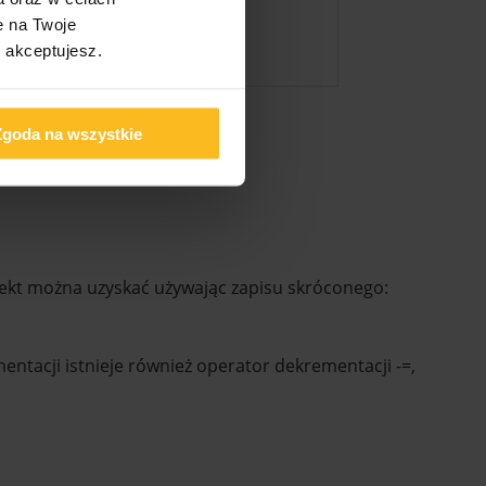
e na Twoje
s akceptujesz.
Zgoda na wszystkie
efekt można uzyskać używając zapisu skróconego:
ntacji istnieje również operator dekrementacji -=,