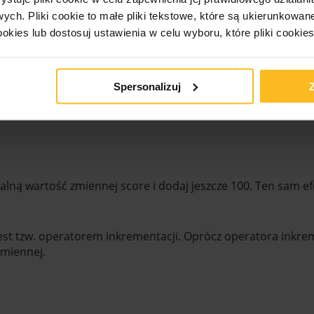
 zmiennej
,
owych.
Pliki cookie to małe pliki tekstowe, które są ukierunkowan
ookies lub dostosuj ustawienia w celu wyboru, które pliki cookie
Spersonalizuj
ualną wartość zmiennej score i dodaj jeszcze 100. Ten sam 
est tzw. operatorem inkrementacji. Oprócz operatora inkreme
zmiennej.