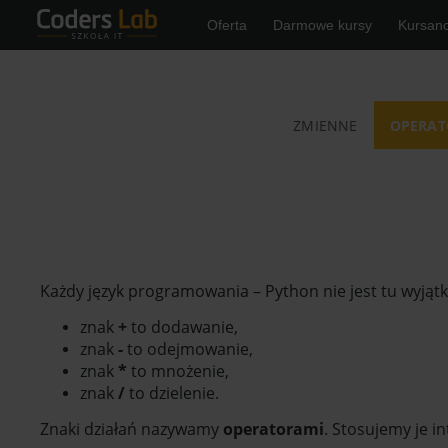
Oferta
Darmowe kursy
Kursanc
ZMIENNE
OPERAT
Każdy język programowania – Python nie jest tu wyjątk
znak
+
to dodawanie,
znak
-
to odejmowanie,
znak
*
to mnożenie,
znak
/
to dzielenie.
Znaki działań nazywamy
operatorami
. Stosujemy je in