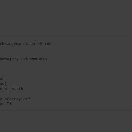
us
)
y przeczytać
?
at
.
”
)