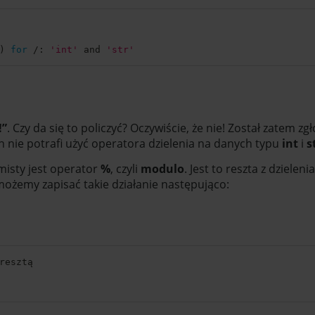
)
for
/
:
'int'
 and 
'str'
!”
. Czy da się to policzyć? Oczywiście, że nie! Został zatem z
on nie potrafi użyć operatora dzielenia na danych typu
int
i
s
isty jest operator
%
, czyli
modulo
. Jest to reszta z dzielen
możemy zapisać takie działanie następująco: