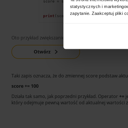
score 
=
 score 
+
100
  # score to nazwa
statystycznych i marketing
zapytanie. Zaakceptuj pliki c
print
(
score
)
Oto przykład zwiększanie wartości zmiennej
Otwórz
Taki zapis oznacza, że do zmiennej score podstaw akt
score += 100
Działa tak samo, jak poprzedni przykład. Operator
+=
j
który odejmuje pewną wartość od aktualnej wartości 