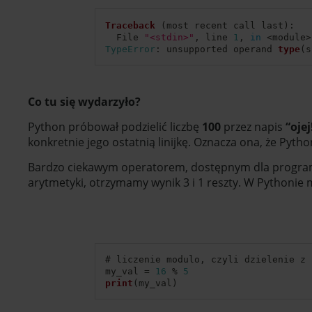
Traceback
(
most recent call last
)
:
  File 
"<stdin>"
,
 line 
1
,
in
<
module
>
TypeError
:
 unsupported operand 
type
(
s
Co tu się wydarzyło?
Python próbował podzielić liczbę
100
przez napis
“ojej
konkretnie jego ostatnią linijkę. Oznacza ona, że Pyth
Bardzo ciekawym operatorem, dostępnym dla program
arytmetyki, otrzymamy wynik 3 i 1 reszty. W Pythonie 
# liczenie modulo
,
my_val 
=
16
%
5
print
(
my_val
)