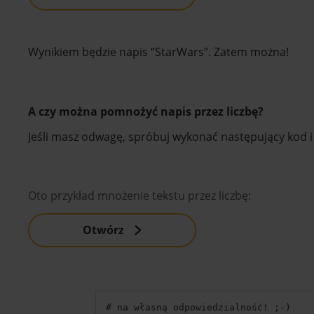
Wynikiem będzie napis “StarWars”. Zatem można!
A czy można pomnożyć napis przez liczbę?
Jeśli masz odwagę, spróbuj wykonać następujący kod i z
Oto przykład mnożenie tekstu przez liczbę:
Otwórz
# na własną odpowiedzialność
!
;
-
)