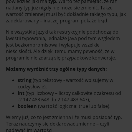
powiedzieć jaki ma
typ
. Warto też pamiętać, że raz
nadany typ już nigdy nie może się zmienić. Także
wartość zmiennej musi być dokładnie takiego typu, jak
zadeklarowany – inaczej program pokaże błąd.
Nie wszystkie języki tak restrykcyjnie podchodzą do
kwestii typowania, jednakże Java pod tym względem
jest bezkompromisowa i wyłapuje wszelkie
nieścisłości. Ale dzięki temu mamy pewność, że w
programie nie zdarzą się przypadkowe konwersje.
Możemy wyróżnić trzy ogólne typy danych:
string
(typ tekstowy - wartość wpisujemy w
cudzysłowie),
int
(typ liczbowy – liczby całkowite z zakresu od
-2 147 483 648 do 2 147 483 647),
boolean
(wartość logiczna: true lub false).
Wiemy już, co to jest zmienna i że musi posiadać typ.
Teraz nauczymy się deklarować zmienne – czyli
nadawać im wartości.