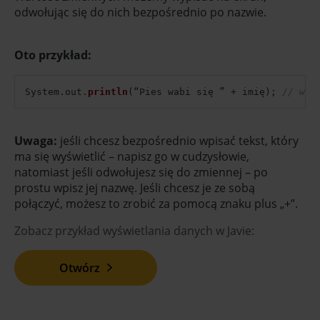
odwołując się do nich bezpośrednio po nazwie.
Oto przykład:
System
.
out
.
println
(
“Pies wabi się ” 
+
 imię
)
;
// wyś
Uwaga:
jeśli chcesz bezpośrednio wpisać tekst, który
ma się wyświetlić – napisz go w cudzysłowie,
natomiast jeśli odwołujesz się do zmiennej – po
prostu wpisz jej nazwę. Jeśli chcesz je ze sobą
połączyć, możesz to zrobić za pomocą znaku plus „+”.
Zobacz przykład wyświetlania danych w Javie:
Otwórz