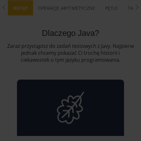
JAVA Challenge - Szkoła IT Coders Lab
WSTĘP
OPERACJE ARYTMETYCZNE
PĘTLE
TABLI
Dlaczego Java?
Zaraz przystąpisz do zadań testowych z Javy. Najpierw
jednak chcemy pokazać Ci trochę historii i
ciekawostek o tym języku programowania.