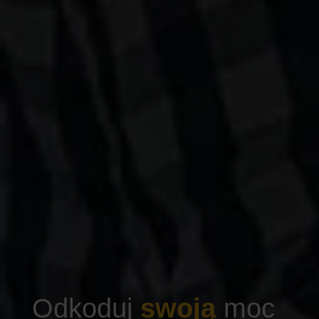
Odkoduj
swoją
moc