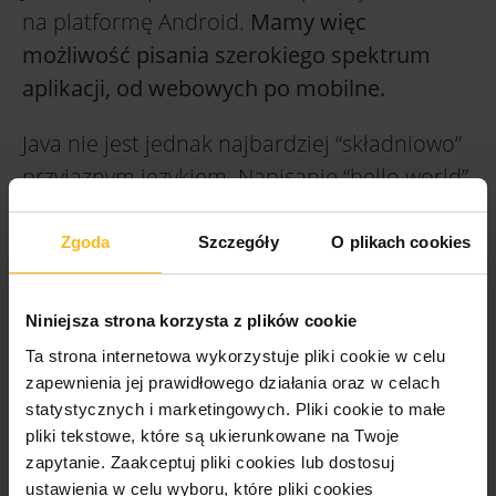
na platformę Android.
Mamy więc
możliwość pisania szerokiego spektrum
aplikacji, od webowych po mobilne.
Java nie jest jednak najbardziej “składniowo”
przyjaznym językiem. Napisanie “hello world”
w Javie wymaga 3 linijek kodu, a w Pythonie –
jednej. Wniosek nasuwa się sam.
Zgoda
Szczegóły
O plikach cookies
WERSJE JAVY
Niniejsza strona korzysta z plików cookie
Java nie jest technologią typu open source,
Ta strona internetowa wykorzystuje pliki cookie w celu
więc nie rejestruje tak dynamicznych zmian,
zapewnienia jej prawidłowego działania oraz w celach
statystycznych i marketingowych.
Pliki cookie to małe
jak np. Java Script. Nie znaczy to jednak, że w
pliki tekstowe, które są ukierunkowane na Twoje
ogóle ich nie ma. Java jest cały czas
zapytanie. Zaakceptuj pliki cookies lub dostosuj
udoskonalana, tak aby stawała się jeszcze
ustawienia w celu wyboru, które pliki cookies