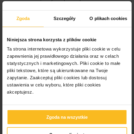
click&amp;collect. Sam handel internetowy,
aby obsłużyć wzrost zamówień, musi zadbać
Zgoda
Szczegóły
O plikach cookies
o właściwie zasoby ludzkie i podwykonawców
IT (Amazon zapowiedział ostatnio, że w
Niniejsza strona korzysta z plików cookie
związku z obecną sytuacją planuje zwiększyć
Ta strona internetowa wykorzystuje pliki cookie w celu
zatrudnienie o 100 tys. osób). Nawet sektory
zapewnienia jej prawidłowego działania oraz w celach
o bardziej tradycyjnym charakterze śmielej
statystycznych i marketingowych.
Pliki cookie to małe
sięgnęły po IT. Na drogę intensywnej
pliki tekstowe, które są ukierunkowane na Twoje
cyfryzacji wkroczyła m.in. branża
zapytanie. Zaakceptuj pliki cookies lub dostosuj
ustawienia w celu wyboru, które pliki cookies
windykacyjna, tworząc aplikacje do
akceptujesz.
przekazywania zleceń windykacyjnych online.
Firmy chwalą się też rozwiązaniami
„skrojonymi” bezpośrednio pod wyzwania,
Zgoda na wszystkie
jakie niesie koronawirus. Dla przykładu,
Estimote, firma produkująca sygnalizatory