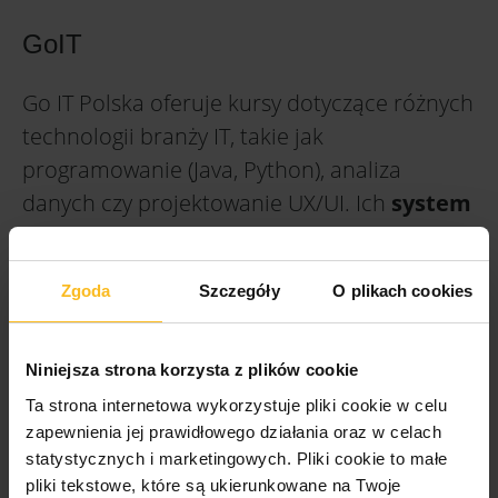
GoIT
Go IT Polska oferuje kursy dotyczące różnych
technologii branży IT, takie jak
programowanie (Java, Python), analiza
danych czy projektowanie UX/UI. Ich
system
nauczania jest w pełni zdalny
. Każdy kurs
GoIT składa się z serii modułów, które
Zgoda
Szczegóły
O plikach cookies
obejmują konkretny zakres tematów. Od
podstaw języków programowania po
zaawansowane techniki i praktyki.
Kursy
Niniejsza strona korzysta z plików cookie
online zawierają interaktywne elementy
,
Ta strona internetowa wykorzystuje pliki cookie w celu
takie jak quizy i projekty. Materiały
zapewnienia jej prawidłowego działania oraz w celach
statystycznych i marketingowych.
Pliki cookie to małe
szkoleniowe są po polsku, jednak wymagana
pliki tekstowe, które są ukierunkowane na Twoje