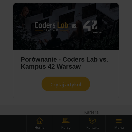
Porównanie - Coders Lab vs.
Kampus 42 Warsaw
Czytaj artykuł
Kariera
O nas
Zostań wykładowcą
Menu
FAQ
Home
Kursy
Kontakt