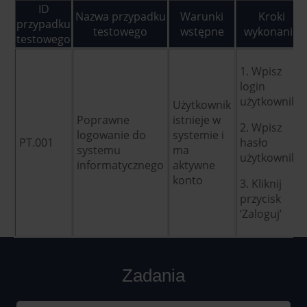
ID
Nazwa przypadku
Warunki
Kroki
przypadku
testowego
wstępne
wykonania
testowego
1. Wpisz
login
użytkownika
Użytkownik
Poprawne
istnieje w
2. Wpisz
logowanie do
systemie i
PT.001
hasło
systemu
ma
użytkownika
informatycznego
aktywne
konto
3. Kliknij
przycisk
‘Zaloguj’
Zadania