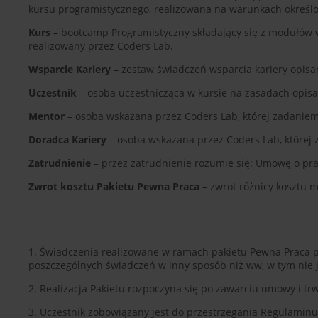
kursu programistycznego, realizowana na warunkach określ
Kurs
– bootcamp Programistyczny składający się z modułów w
realizowany przez Coders Lab.
Wsparcie Kariery
– zestaw świadczeń wsparcia kariery opi
Uczestnik
– osoba uczestnicząca w kursie na zasadach opi
Mentor
– osoba wskazana przez Coders Lab, której zadaniem j
Doradca Kariery
– osoba wskazana przez Coders Lab, której 
Zatrudnienie
– przez zatrudnienie rozumie się: Umowę o pr
Zwrot kosztu Pakietu Pewna Praca
– zwrot różnicy kosztu 
1. Świadczenia realizowane w ramach pakietu Pewna Praca prz
poszczególnych świadczeń w inny sposób niż ww, w tym nie
2. Realizacja Pakietu rozpoczyna się po zawarciu umowy i 
3. Uczestnik zobowiązany jest do przestrzegania Regulaminu