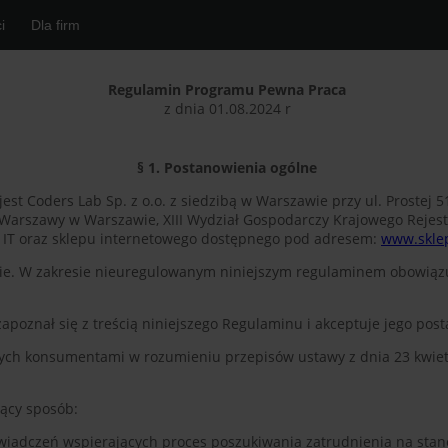
i
Dla firm
Regulamin Programu Pewna Praca
z dnia 01.08.2024 r
§ 1. Postanowienia ogólne
est Coders Lab Sp. z o.o. z siedzibą w Warszawie przy ul. Prostej
 Warszawy w Warszawie, XIII Wydział Gospodarczy Krajowego Reje
a IT oraz sklepu internetowego dostępnego pod adresem:
www.sklep
iecie. W zakresie nieuregulowanym niniejszym regulaminem obowi
 zapoznał się z treścią niniejszego Regulaminu i akceptuje jego pos
cych konsumentami w rozumieniu przepisów ustawy z dnia 23 kwietnia
jący sposób:
wiadczeń wspierających proces poszukiwania zatrudnienia na stan