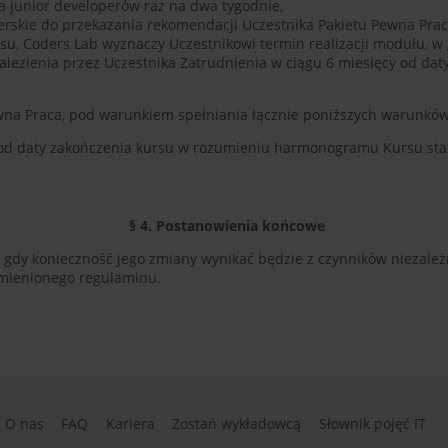
la junior developerów raz na dwa tygodnie,
erskie do przekazania rekomendacji Uczestnika Pakietu Pewna Praca
u, Coders Lab wyznaczy Uczestnikowi termin realizacji modułu, w 
alezienia przez Uczestnika Zatrudnienia w ciągu 6 miesięcy od d
ewna Praca, pod warunkiem spełniania łącznie poniższych warunków
cy od daty zakończenia kursu w rozumieniu harmonogramu Kursu st
§ 4. Postanowienia końcowe
, gdy konieczność jego zmiany wynikać będzie z czynników niezal
 zmienionego regulaminu.
O nas
FAQ
Kariera
Zostań wykładowcą
Słownik pojęć IT