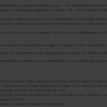
a konsultacji zagadnień technicznych – min 3 kontakty w okresie 
jącego na konsultacji zagadnień z obszaru HR – min 3 kontakty w ok
 przez Coders Lab terminie oraz wykonania technicznego zadania 
aniu CV na ogłoszenia przekazane w rekomendacjach – odpowiedź 
ich przesłania na adres mailowy Doradcy Kariery aktualnego CV w 
o znalezieniu zatrudnienia w ciągu 6 miesięcy od dnia znalezienia
oders Lab dokumentacji lub odpowiednich oświadczeń, które umożli
mach Pakietu Pewna Praca w terminach i na zasadach opisanych w
dzielania przez niego odpowiedzi podczas wyznaczonej/umówionej 
, udzielania przez niego odpowiedzi w ciągu 2 dni roboczych od ot
acyjnego z terminem wykonania do 7 dni,
hnicznej rozmowy rekrutacyjnej, a w przypadku braku możliwości u
kowego terminu,
cku z symulacji rozmowy rekrutacyjnej,