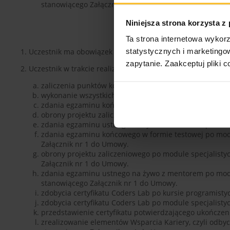
stanowiącego Załącznik nr 1 do Umowy.
Niniejsza strona korzysta z
Ta strona internetowa wykorz
statystycznych i marketing
1. Uczestnik ma obowiązek przestrzegać regulamin Pakietu 
zapytanie. Zaakceptuj pliki c
2. Uczestnik w trakcie realizacji świadczeń w ramach Pakiet
zaliczenia punktów kontrolnych w trakcie kursu na po
wykonanie wszystkich warsztatów projektowych w trakc
zdania egzaminu końcowego w formie testowej po kur
obrony projektu zaliczeniowego po kursie programist
zdania egzaminu ustnego na żywo z mentorem po kurs
zdania egzaminu końcowego w formie testowej po mod
Załącznik nr 1 do Umowy.
obrony projektu zaliczeniowego po module specjalist
Załącznik nr 1 do Umowy.
zdania egzaminu ustnego na żywo z mentorem po modu
stanowiącego Załącznik nr 1 do Umowy.
zdobycia certyfikatu Coders Lab po kursie programisty
zdobycia certyfikatu Coders Lab po module specjalisty
przedstawienie certyfikatu potwierdzającego ukończenie
zrealizowanie elementów Wsparcia Kariery, czyli odbyc