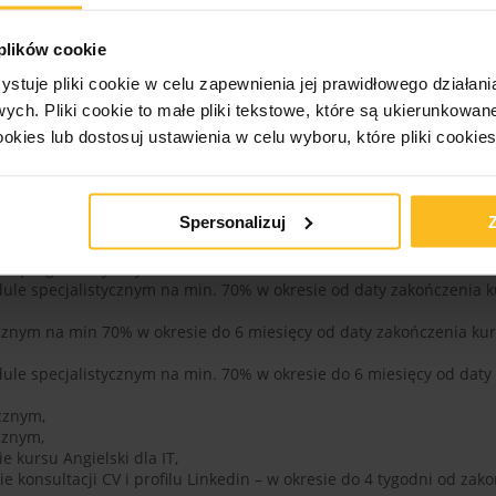
 plików cookie
§ 3. Prawa i obowiązki
ystuje pliki cookie w celu zapewnienia jej prawidłowego działani
owych.
Pliki cookie to małe pliki tekstowe, które są ukierunkowan
Pewna Praca.
ookies lub dostosuj ustawienia w celu wyboru, które pliki cookie
u Pewna zobowiązuje się do:
ziomie min 70%,
ie kursu,
Spersonalizuj
sie programistycznym na min. 70%,
ycznym na min. 70%,
ie programistycznym na min. 70%,
ule specjalistycznym na min. 70% w okresie od daty zakończeni
ycznym na min 70% w okresie do 6 miesięcy od daty zakończenia 
le specjalistycznym na min. 70% w okresie do 6 miesięcy od da
cznym,
cznym,
 kursu Angielski dla IT,
ie konsultacji CV i profilu Linkedin – w okresie do 4 tygodni od