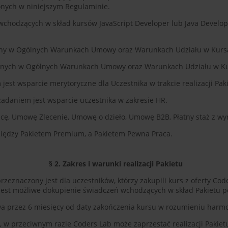
onych w niniejszym Regulaminie.
chodzących w skład kursów JavaScript Developer lub Java Develop
sany w Ogólnych Warunkach Umowy oraz Warunkach Udziału w Kurs
sanych w Ogólnych Warunkach Umowy oraz Warunkach Udziału w Ku
est wsparcie merytoryczne dla Uczestnika w trakcie realizacji Paki
zadaniem jest wsparcie uczestnika w zakresie HR.
acę, Umowę Zlecenie, Umowę o dzieło, Umowę B2B, Płatny staż z 
między Pakietem Premium, a Pakietem Pewna Praca.
§ 2. Zakres i warunki realizacji Pakietu
eznaczony jest dla uczestników, którzy zakupili kurs z oferty Cod
 jest możliwe dokupienie świadczeń wchodzących w skład Pakietu 
trwa przez 6 miesięcy od daty zakończenia kursu w rozumieniu ha
, w przeciwnym razie Coders Lab może zaprzestać realizacji Pakie