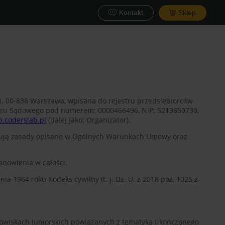
Kontakt
Sklep
 51, 00-838 Warszawa, wpisana do rejestru przedsiębiorców
stru Sądowego pod numerem: 0000466496, NIP: 5213650730,
.coderslab.pl
(dalej jako: Organizator).
ązują zasady opisane w Ogólnych Warunkach Umowy oraz
tanowienia w całości.
 1964 roku Kodeks cywilny (t. j. Dz. U. z 2018 poz, 1025 z
owiskach juniorskich powiązanych z tematyką ukończonego