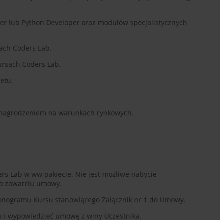
er lub Python Developer oraz modułów specjalistycznych
ach Coders Lab.
rsach Coders Lab.
etu,
wynagrodzeniem na warunkach rynkowych.
ers Lab w ww pakiecie. Nie jest możliwe nabycie
po zawarciu umowy.
rmonogramu Kursu stanowiącego Załącznik nr 1 do Umowy.
tu i wypowiedzieć umowę z winy Uczestnika.