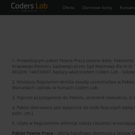
Oferta
Darmowe kursy
Kursanc
1. Prowadzącym pakiet Pewna Praca (zwane dalej: Pakietem) j
Krajowego Rejestru Sądowego przez Sąd Rejonowy dla m.st.
REGON: 146734507, będący właścicielem Coders Lab - Szkoł
2. Niniejszy Regulamin określa zasady uczestnictwa w Pak
Warunkach Udziału w Kursach Coders Lab.
3. Poprzez przystąpienie do Pakietu, uczestnik oświadcza, iż
4. Pakiet skierowany jest wyłącznie do osób fizycznych będą
późn. zm.).
5. Użyte w Regulaminie definicje należy rozumieć w następu
Pakiet Pewna Praca
– oferta handlowa obejmująca zestaw ś