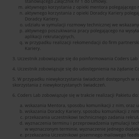
stanowiącego Załącznik nr 1 do Umowy.
aktywnego korzystania z opieki mentora polegającego n
aktywnego korzystania z opieki Doradcy Kariery polega
Doradcy Kariery.
udziału w symulacji rozmowy technicznej we wskazanym
aktywnego poszukiwania pracy polegającego na wysył
aplikacji rekrutacyjnych,
w przypadku realizacji rekomendacji do firm partnersk
Kariery.
3. Uczestnik zobowiązuje się do poinformowania Coders Lab 
4. Uczestnik zobowiązuje się do udostępnienia na żądanie C
5. W przypadku niewykorzystania świadczeń dostępnych w ra
skorzystania z niewykorzystanych świadczeń.
6. Coders Lab zobowiązuje się w trakcie realizacji Pakietu do:
wskazania Mentora, sposobu komunikacji z nim, oraz u
wskazania Doradcy Kariery, sposobu komunikacji z nim
przekazania uczestnikowi technicznego zadania rekrut
wyznaczenia terminu i przeprowadzenia symulacji tec
w wyznaczonym terminie, wyznaczenie jednego dodat
przekazania Uczestnikowi pisemnego mailowego feedba