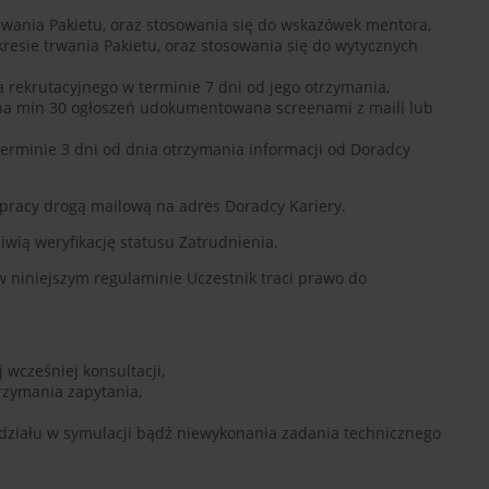
trwania Pakietu, oraz stosowania się do wskazówek mentora,
resie trwania Pakietu, oraz stosowania się do wytycznych
rekrutacyjnego w terminie 7 dni od jego otrzymania,
na min 30 ogłoszeń udokumentowana screenami z maili lub
terminie 3 dni od dnia otrzymania informacji od Doradcy
 pracy drogą mailową na adres Doradcy Kariery.
wią weryfikację statusu Zatrudnienia.
 niniejszym regulaminie Uczestnik traci prawo do
wcześniej konsultacji,
rzymania zapytania,
działu w symulacji bądź niewykonania zadania technicznego