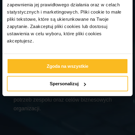
zapewnienia jej prawidłowego działania oraz w celach
statystycznych i marketingowych.
Pliki cookie to małe
pliki tekstowe, które są ukierunkowane na Twoje
zapytanie. Zaakceptuj pliki cookies lub dostosuj
ustawienia w celu wyboru, które pliki cookies
akceptujesz.
Kursy w Coders Lab
Nie prowadzimy obecnie otwartych grup
Zgoda na wszystkie
szkoleniowych. Wszystkie szkolenia
organizujemy na zamówienie firm,
Spersonalizuj
dostosowując zakres i formę realizacji do
potrzeb zespołu oraz celów biznesowych
organizacji.