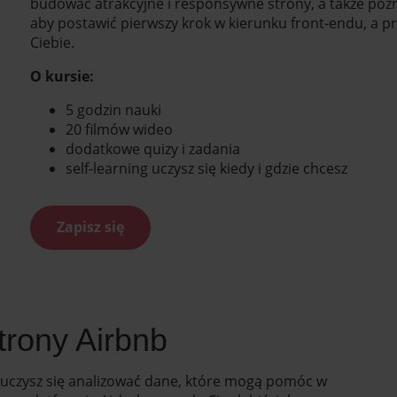
budować atrakcyjne i responsywne strony, a także poznas
aby postawić pierwszy krok w kierunku front-endu, a pr
Ciebie.
O kursie:
5 godzin nauki
20 filmów wideo
dodatkowe quizy i zadania
self-learning uczysz się kiedy i gdzie chcesz
Zapisz się
trony Airbnb
nauczysz się analizować dane, które mogą pomóc w