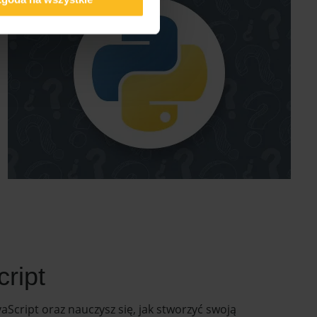
ript
cript oraz nauczysz się, jak stworzyć swoją