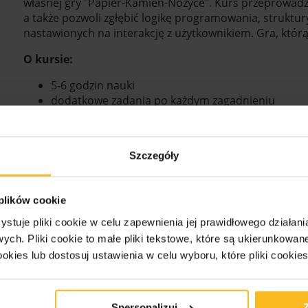
własnej gry "Papier-Kamień-Nożyce". Kurs przeprowadzi 
a także pozwoli zgłębić logikę programowania, struktur
nastawionych na interakcję z użytkownikiem. Gra, którą
O kursie:
5-6 godzin nauki
dodatkowe zadania po każdym zagadnieniu
rozwiązanie do każdego zadania
self-learning uczysz się kiedy i gdzie chcesz
Szczegóły
Zapisz się
 plików cookie
ystuje pliki cookie w celu zapewnienia jej prawidłowego działani
owych.
Pliki cookie to małe pliki tekstowe, które są ukierunkowan
 Pythonie
ookies lub dostosuj ustawienia w celu wyboru, które pliki cookie
 Pythonie, dzięki którym stworzysz swoją pierwszą,
o liczbę z zakresu 1 do 10, a Twoim zadaniem będzie
Spersonalizuj