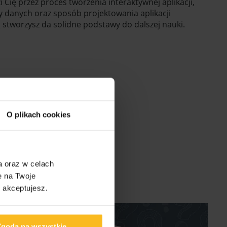
Cię przez proces tworzenia interaktywnej aplikacji,
y danych oraz sposób projektowania aplikacji
 stworzysz da solidne podstawy do dalszej nauki.
O plikach cookies
a oraz w celach
e na Twoje
s akceptujesz.
Zgoda na wszystkie