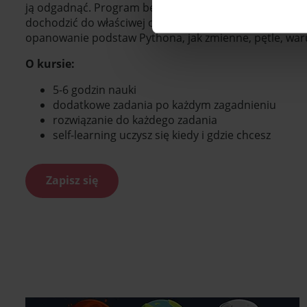
ją odgadnąć. Program będzie podpowiadał, czy liczba je
dochodzić do właściwej odpowiedzi. To świetny sposób 
opanowanie podstaw Pythona, jak zmienne, pętle, warun
O kursie:
5-6 godzin nauki
dodatkowe zadania po każdym zagadnieniu
rozwiązanie do każdego zadania
self-learning uczysz się kiedy i gdzie chcesz
Zapisz się