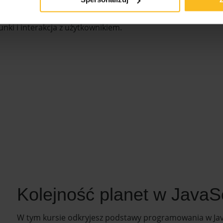
st za wysoka czy za niska, co pozwoli Ci systematycznie
na rozwinięcie umiejętności logicznego myślenia i
ki i interakcja z użytkownikiem.
Kolejność planet w JavaSc
W tym kursie odkryjesz podstawy programowania w JavaS