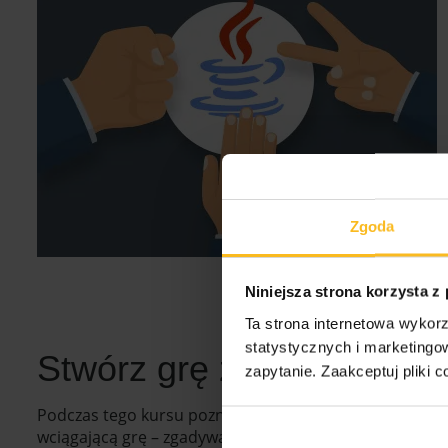
Zgoda
Niniejsza strona korzysta z
Ta strona internetowa wykorz
statystycznych i marketing
Stwórz grę zgadywankę w
zapytanie. Zaakceptuj pliki c
Podczas tego kursu poznasz podstawy programowania w
wciągającą grę – zgadywankę! Komputer wybierze losow