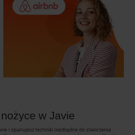
 nożyce w Javie
ie i opanujesz techniki niezbędne do stworzenia