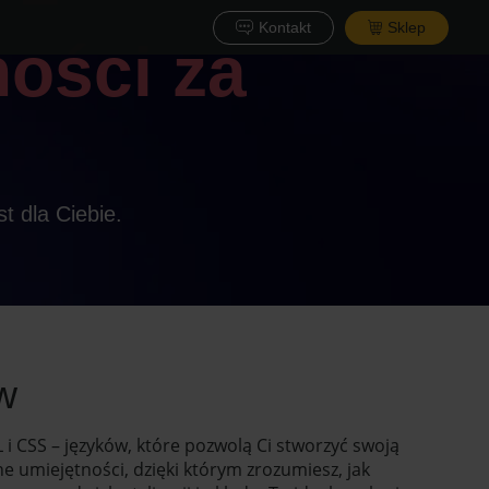
Kontakt
Sklep
ości za
t dla Ciebie.
w
 CSS – języków, które pozwolą Ci stworzyć swoją
e umiejętności, dzięki którym zrozumiesz, jak