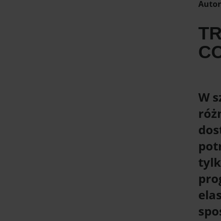
Autor
TR
C
W s
róż
dos
potr
tyl
pro
ela
spo