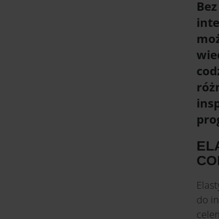
Bez
int
moż
wie
cod
róż
ins
pro
EL
CO
Elas
do i
cele