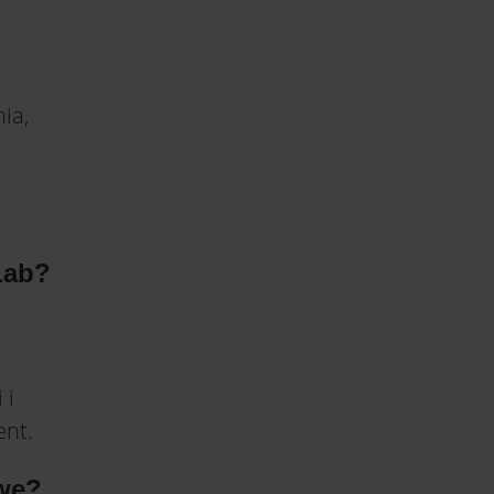
ia,
Lab?
 i
ent.
we?