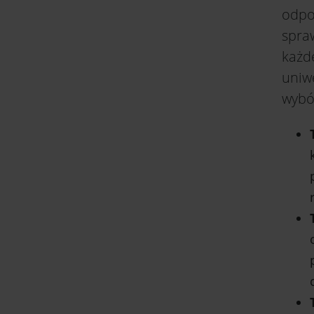
odpo
spraw
każd
uniw
wybó