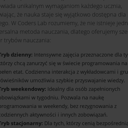
wiada unikalnym wymaganiom każdego ucznia,
iając, że nauka staje się wyjątkowo dostępna dla
ego. W Coders Lab rozumiemy, że nie istnieje jed
ersalna metoda nauczania, dlatego oferujemy sze
r trybów nauczania:
Tryb dzienny:
Intensywne zajęcia przeznaczone dla ty
którzy chcą zanurzyć się w świecie programowania na
pełen etat. Codzienna interakcja z wykładowcami i gr
rówieśników umożliwia szybkie przyswajanie wiedzy.
Tryb weekendowy:
Idealny dla osób zapełnionych
obowiązkami w tygodniu. Pozwala na naukę
programowania w weekendy, bez rezygnowania z
codziennych aktywności i innych zobowiązań.
Tryb stacjonarny:
Dla tych, którzy cenią bezpośredni