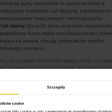
interakcję, kursy stacjonarne to szansa na naukę w
tradycyjnym środowisku sali lekcyjnej, a jednocześnie
wykorzystaniem nowoczesnych metod nauczania.
Tryb zdalny:
Dla osób, które cenią sobie elastyczność
geograficzną. Kursy zdalne umożliwiają naukę z dowo
miejsca na świecie, oferując jednocześnie komfort
domowego otoczenia.
ym z kluczowych elementów elastyczności w Code
est dostępność do nagrań z zajęć. Wszystkie zajęc
ne — dzienne i weekendowe — są nagrywane,
liwiając uczestnikom powtórzenie materiału w
Szczegóły
lnym momencie. Uczniowie mają stały dostęp do
hiwizowanych nagrań, co pozwala im dostosować
 plików cookie
ę do swojego tempa i harmonogramu. Jeżeli z jak
ystuje pliki cookie w celu zapewnienia jej prawidłowego działani