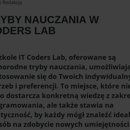
:
Redakcja
YBY NAUCZANIA W
ODERS LAB
zkole IT Coders Lab, oferowane są
norodne tryby nauczania, umożliwiaj
tosowanie się do Twoich indywidualn
zeb i preferencji. To miejsce, które ni
ko dostarcza konkretną wiedzę z zakr
gramowania, ale także stawia na
styczność, by każdy mógł znaleźć idea
sób na zdobycie nowych umiejętności