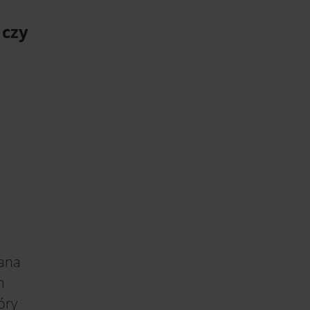
 czy
wana
m
óry