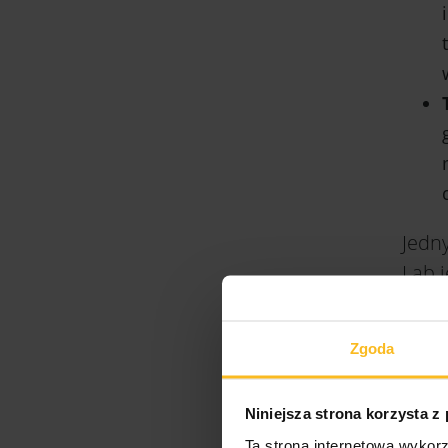
Jedn
Lab j
zdal
umoż
Zgoda
dowo
zarc
Niniejsza strona korzysta z
nauk
Ta strona internetowa wykorz