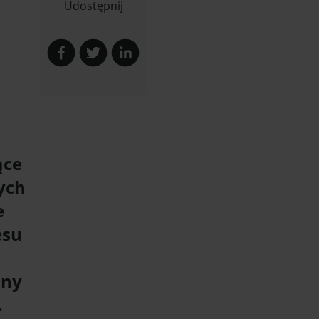
Udostępnij
ące
ych
e
esu
lny
.