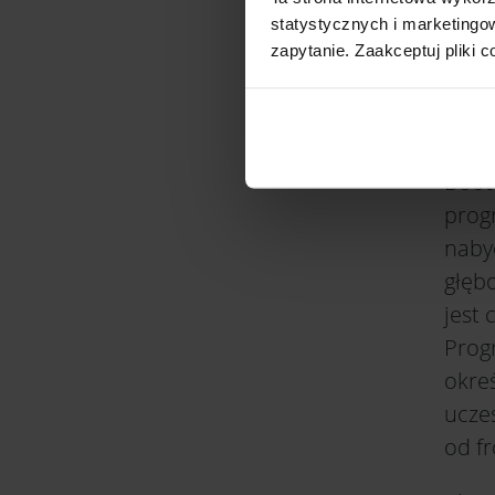
powo
statystycznych i marketing
możl
zapytanie. Zaakceptuj pliki c
warto
KU
Boot
prog
nabyć
głęb
jest 
Progr
okre
uczes
od f