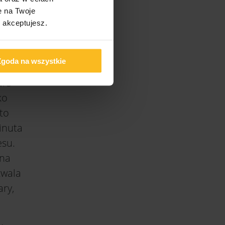
o,
e na Twoje
ą
s akceptujesz.
Zgoda na wszystkie
urs
ko
to
inuta
esu.
 na
zwala
ary,