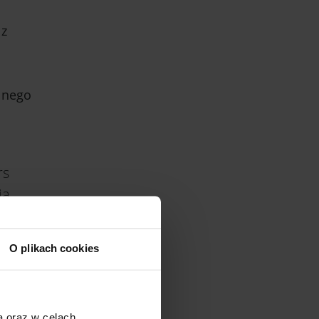
 z
lnego
rs
ia
O plikach cookies
iegoś
a oraz w celach