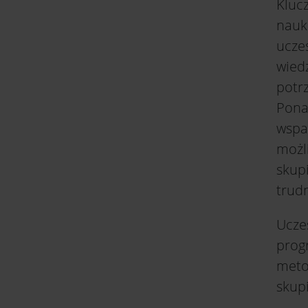
Kluc
nauki
uczes
wied
potr
Pona
wspa
możl
skup
trudn
Ucze
prog
meto
skupi