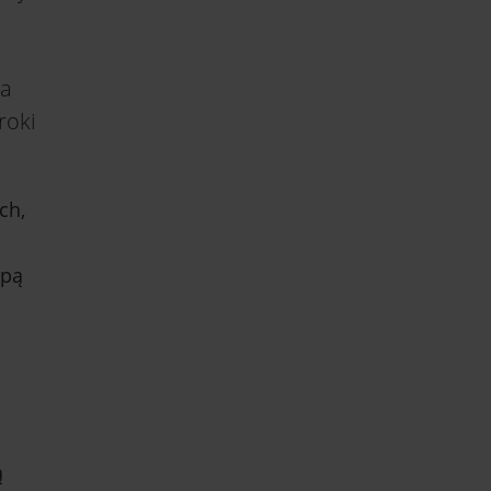
na
roki
ch,
upą
ą