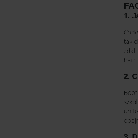
FA
1. 
Code
takic
zdal
harm
2. 
Boot
szkol
umie
obej
3. 