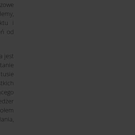
czowe
blemy,
ktu i
eń od
 jest
tanie
tusie
kich
ącego
edżer
połem
ania,