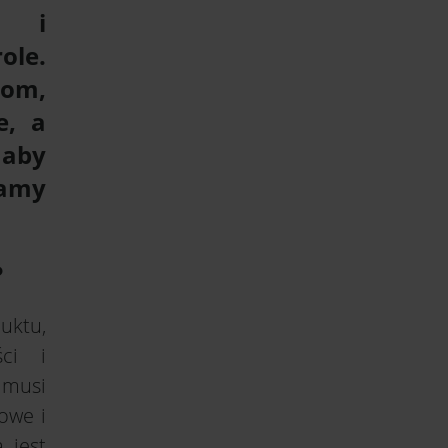
i i
ole.
kom,
e, a
 aby
zamy
?
uktu,
ści i
 musi
kowe i
 jest