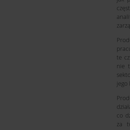
częs
anal
zarz
Prod
prac
te c
nie 
sekt
jego
Prod
dział
co d
za t