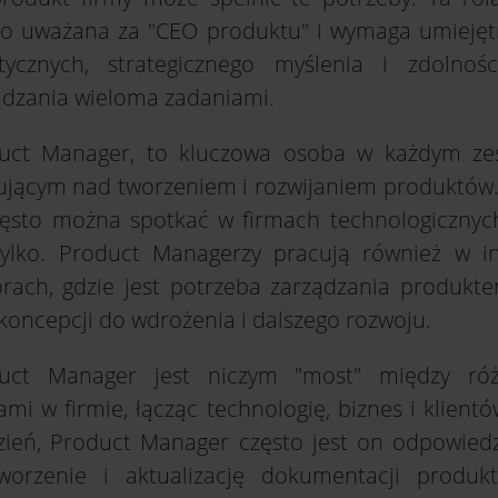
to uważana za "CEO produktu" i wymaga umiejęt
itycznych, strategicznego myślenia i zdolnoś
ądzania wieloma zadaniami.
uct Manager, to kluczowa osoba w każdym ze
ującym nad tworzeniem i rozwijaniem produktów.
zęsto można spotkać w firmach technologicznych
tylko. Product Managerzy pracują również w i
orach, gdzie jest potrzeba zarządzania produkt
 koncepcji do wdrożenia i dalszego rozwoju.
uct Manager jest niczym "most" między ró
ami w firmie, łącząc technologię, biznes i klient
zień, Product Manager często jest on odpowiedz
worzenie i aktualizację dokumentacji produkt