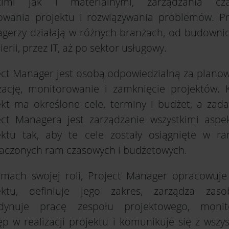
kimi jak i materialnymi, zarządzania cz
owania projektu i rozwiązywania problemów. Pr
gerzy działają w różnych branżach, od budownic
ierii, przez IT, aż po sektor usługowy.
ect Manager jest osobą odpowiedzialną za planow
izację, monitorowanie i zamknięcie projektów. 
ekt ma określone cele, terminy i budżet, a zad
ect Managera jest zarządzanie wszystkimi aspe
ektu tak, aby te cele zostały osiągnięte w r
aczonych ram czasowych i budżetowych.
mach swojej roli, Project Manager opracowuje
ektu, definiuje jego zakres, zarządza zaso
dynuje pracę zespołu projektowego, monit
ęp w realizacji projektu i komunikuje się z wszys