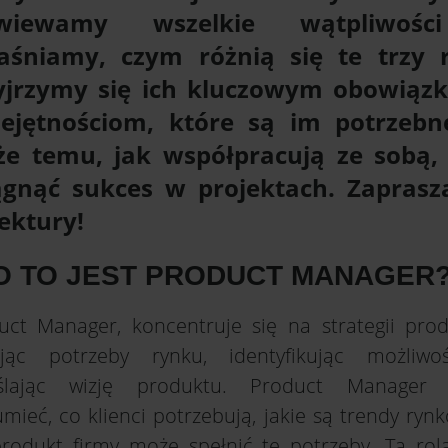
zwiewamy wszelkie wątpliwośc
aśniamy, czym różnią się te trzy r
yjrzymy się ich kluczowym obowiąz
ejętnościom, które są im potrzebn
że temu, jak współpracują ze sobą,
ągnąć sukces w projektach. Zapras
lektury!
O TO JEST PRODUCT MANAGER
uct Manager, koncentruje się na strategii prod
jąc potrzeby rynku, identyfikując możliwo
ślając wizję produktu. Product Manager
mieć, co klienci potrzebują, jakie są trendy ryn
produkt firmy może spełnić te potrzeby. Ta rola