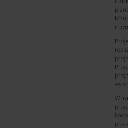
ludz
plan
Mana
inżyn
Proj
real
proj
Proj
proj
wyzn
W ra
proj
koor
post