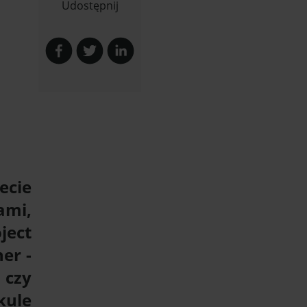
Udostępnij
ecie
ami,
ject
er -
czy
kule