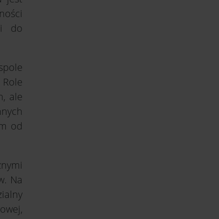
ności
ci do
spole
 Role
, ale
nnych
em od
żnymi
ów. Na
ialny
owej,