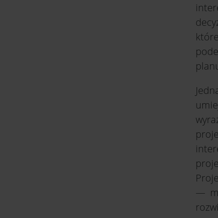
inte
decyz
któr
pode
plan
Jedn
umie
wyra
pro
inte
proj
Proj
— mo
rozwi