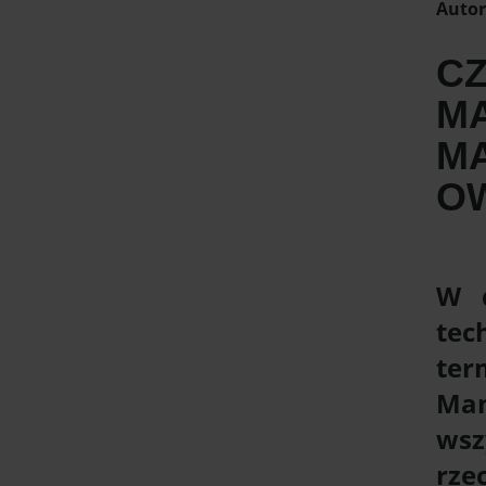
Autor
CZ
M
M
O
W d
tec
ter
Man
ws
rze