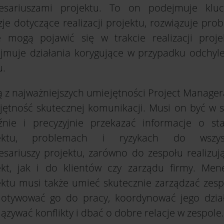
resariuszami projektu. To on podejmuje klu
je dotyczące realizacji projektu, rozwiązuje pro
e mogą pojawić się w trakcie realizacji proje
jmuje działania korygujące w przypadku odchyl
u.
ą z najważniejszych umiejętności Project Managera
jętność skutecznej komunikacji. Musi on być w s
źnie i precyzyjnie przekazać informacje o sta
jektu, problemach i ryzykach do wszyst
resariuszy projektu, zarówno do zespołu realizuj
ekt, jak i do klientów czy zarządu firmy. Men
ektu musi także umieć skutecznie zarządzać zes
tywować go do pracy, koordynować jego dział
ązywać konflikty i dbać o dobre relacje w zespole.