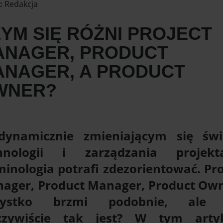
:
Redakcja
YM SIĘ RÓŻNI PROJECT
ANAGER, PRODUCT
ANAGER, A PRODUCT
WNER?
ynamicznie zmieniającym się świ
hnologii i zarządzania projekt
minologia potrafi zdezorientować. Pro
ager, Product Manager, Product Own
zystko brzmi podobnie, ale 
czywiście tak jest? W tym arty