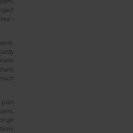
asem,
oject
twa i
anie,
Każdy
aniem
ktami
amach
 plan
bami,
oruje
tkimi